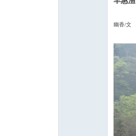
丰惠渔
亮
幽香/文
一