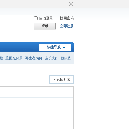
自动登录
找回密码
登录
立即注册
快捷导航
塘
董国光背景
再生者为何
连长夫妇
偎依依
菜花
首席玩家
有一种呼吸
庙会的功能
返回列表