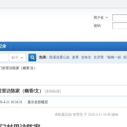
用户名
密码
记录
热搜:
陈溪送爱心款
麦果
史铁生
史济荣
“杨梅一姐
前
帖子
搜
门村里访陈家（幽香/文）
胡扯连长
落花无痕
丰情惠韵
渔家度
王银乐
圣诞
苦
索
村里访陈家（幽香/文）
[复制链接]
4-11 16:34:31
|
显示全部楼层
本帖最后由 管理员 于 2026-4-11 16:48 编辑