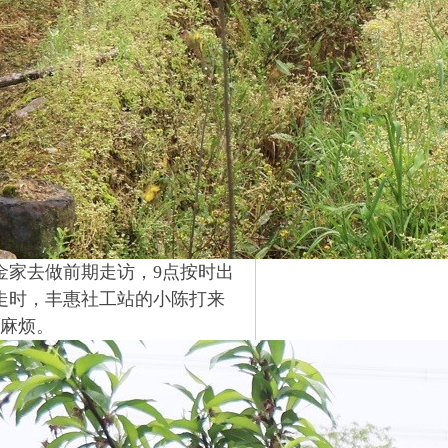
金家去做前期走访，9点按时出
走时，丰惠社工站的小陈打来
麻烦。