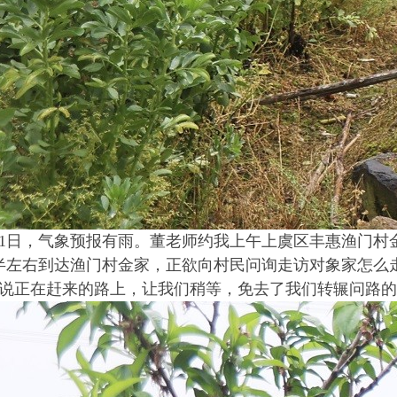
11日，气象预报有雨。董老师约我上午上虞区丰惠渔门村
半左右到达渔门村金家，正欲向村民问询走访对象家怎么
说正在赶来的路上，让我们稍等，免去了我们转辗问路的