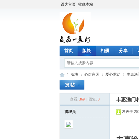
设为首页
收藏本站
首页
版块
相册
分享
版块
心灯家园
爱心求助
丰惠渔
丰惠渔门
查看:
369
|
回复:
0
点
»
›
›
›
管理员
发表于 2026-